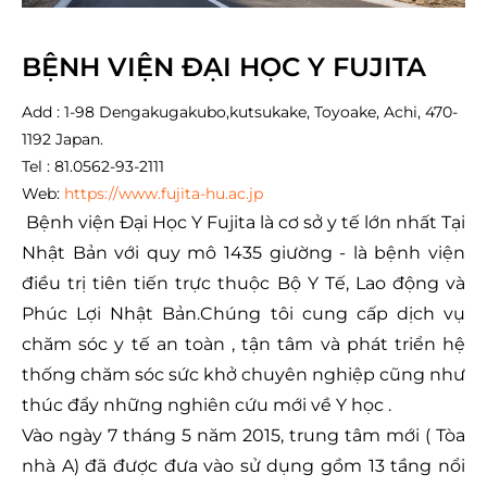
BỆNH VIỆN ĐẠI HỌC Y FUJITA
Add : 1-98 Dengakugakubo,kutsukake, Toyoake, Achi, 470-
1192 Japan.
Tel : 81.0562-93-2111
Web:
https://www.fujita-hu.ac.jp
Bệnh viện Đại Học Y Fujita là cơ sở y tế lớn nhất Tại
Nhật Bản với quy mô 1435 giường - là bệnh viện
điều trị tiên tiến trực thuộc Bộ Y Tế, Lao động và
Phúc Lợi Nhật Bản.Chúng tôi cung cấp dịch vụ
chăm sóc y tế an toàn , tận tâm và phát triển hệ
thống chăm sóc sức khở chuyên nghiệp cũng như
thúc đẩy những nghiên cứu mới về Y học .
Vào ngày 7 tháng 5 năm 2015, trung tâm mới ( Tòa
nhà A) đã được đưa vào sử dụng gồm 13 tầng nổi