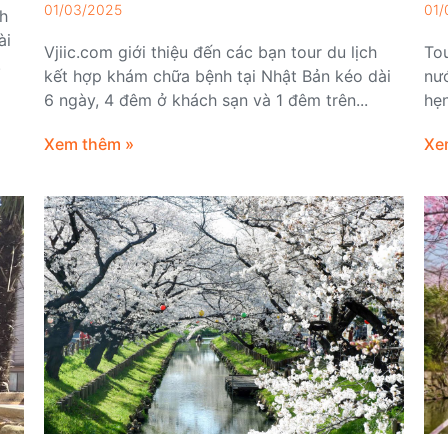
01/03/2025
01/
ch
ài
Vjiic.com giới thiệu đến các bạn tour du lịch
Tou
.
kết hợp khám chữa bệnh tại Nhật Bản kéo dài
nư
6 ngày, 4 đêm ở khách sạn và 1 đêm trên...
hẹn
Xem thêm »
Xe