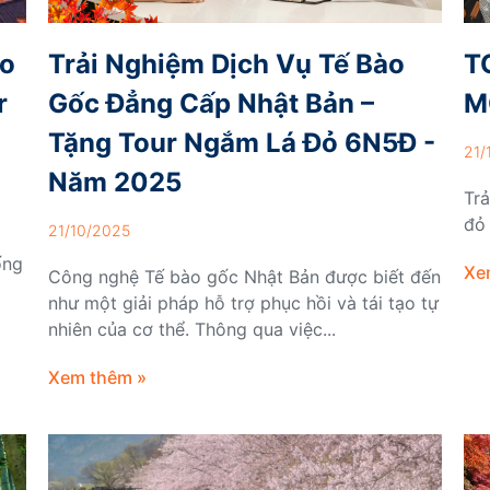
ào
Trải Nghiệm Dịch Vụ Tế Bào
T
r
Gốc Đẳng Cấp Nhật Bản –
M
Tặng Tour Ngắm Lá Đỏ 6N5Đ -
21/
Năm 2025
Tr
đỏ
21/10/2025
ống
Xe
Công nghệ Tế bào gốc Nhật Bản được biết đến
như một giải pháp hỗ trợ phục hồi và tái tạo tự
nhiên của cơ thể. Thông qua việc...
Xem thêm »