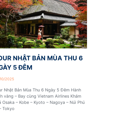
OUR NHẬT BẢN MÙA THU 6
GÀY 5 ĐÊM
10/2025
ur Nhật Bản Mùa Thu 6 Ngày 5 Đêm Hành
nh vàng – Bay cùng Vietnam Airlines Khám
á Osaka – Kobe – Kyoto – Nagoya – Núi Phú
– Tokyo