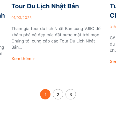
Tour Du Lịch Nhật Bản
T
nh
C
01/03/2025
01/
Tham gia tour du lịch Nhật Bản cùng VJIIC để
khám phá vẻ đẹp của đất nước mặt trời mọc.
Côn
Chúng tôi cung cấp các Tour Du Lịch Nhật
du 
àng
Bản...
chứ
ám
Xem thêm »
Xe
1
2
3