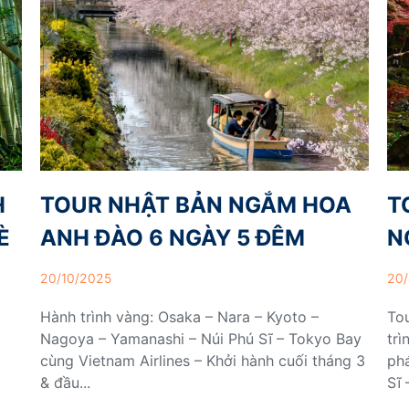
H
TOUR NHẬT BẢN NGẮM HOA
T
È
ANH ĐÀO 6 NGÀY 5 ĐÊM
N
20/10/2025
20/
Hành trình vàng: Osaka – Nara – Kyoto –
To
Nagoya – Yamanashi – Núi Phú Sĩ – Tokyo Bay
trì
cùng Vietnam Airlines – Khởi hành cuối tháng 3
ph
& đầu...
Sĩ 