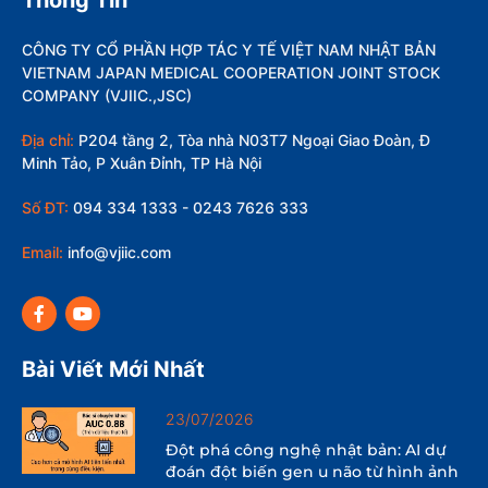
CÔNG TY CỔ PHẦN HỢP TÁC Y TẾ VIỆT NAM NHẬT BẢN
VIETNAM JAPAN MEDICAL COOPERATION JOINT STOCK
COMPANY (VJIIC.,JSC)
Địa chỉ:
P204 tầng 2, Tòa nhà N03T7 Ngoại Giao Đoàn, Đ
Minh Tảo, P Xuân Đỉnh, TP Hà Nội
Số ĐT:
094 334 1333 - 0243 7626 333
Email:
info@vjiic.com
Bài Viết Mới Nhất
23/07/2026
Đột phá công nghệ nhật bản: AI dự
đoán đột biến gen u não từ hình ảnh