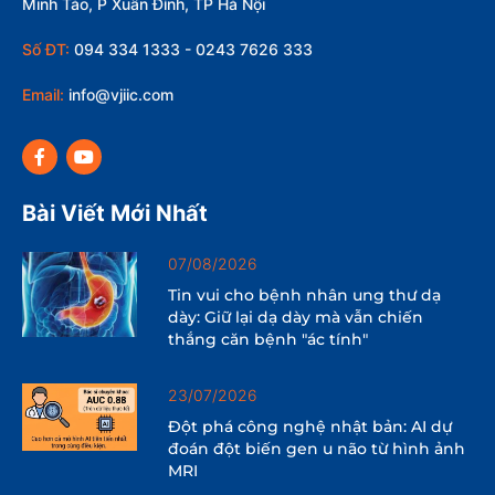
Minh Tảo, P Xuân Đỉnh, TP Hà Nội
Số ĐT:
094 334 1333 - 0243 7626 333
Email:
info@vjiic.com
Bài Viết Mới Nhất
07/08/2026
Tin vui cho bệnh nhân ung thư dạ
dày: Giữ lại dạ dày mà vẫn chiến
thắng căn bệnh "ác tính"
23/07/2026
Đột phá công nghệ nhật bản: AI dự
đoán đột biến gen u não từ hình ảnh
MRI