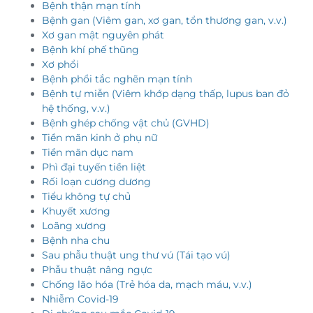
Bệnh thận mạn tính
Bệnh gan (Viêm gan, xơ gan, tổn thương gan, v.v.)
Xơ gan mật nguyên phát
Bệnh khí phế thũng
Xơ phổi
Bệnh phổi tắc nghẽn mạn tính
Bệnh tự miễn (Viêm khớp dạng thấp, lupus ban đỏ
hệ thống, v.v.)
Bệnh ghép chống vật chủ (GVHD)
Tiền mãn kinh ở phụ nữ
Tiền mãn dục nam
Phì đại tuyến tiền liệt
Rối loạn cương dương
Tiểu không tự chủ
Khuyết xương
Loãng xương
Bệnh nha chu
Sau phẫu thuật ung thư vú (Tái tạo vú)
Phẫu thuật nâng ngực
Chống lão hóa (Trẻ hóa da, mạch máu, v.v.)
Nhiễm Covid-19