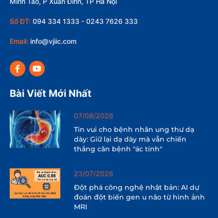
Minh Tảo, P Xuân Đỉnh, TP Hà Nội
Số ĐT:
094 334 1333 - 0243 7626 333
Email:
info@vjiic.com
Bài Viết Mới Nhất
07/08/2026
Tin vui cho bệnh nhân ung thư dạ
dày: Giữ lại dạ dày mà vẫn chiến
thắng căn bệnh "ác tính"
23/07/2026
Đột phá công nghệ nhật bản: AI dự
đoán đột biến gen u não từ hình ảnh
MRI