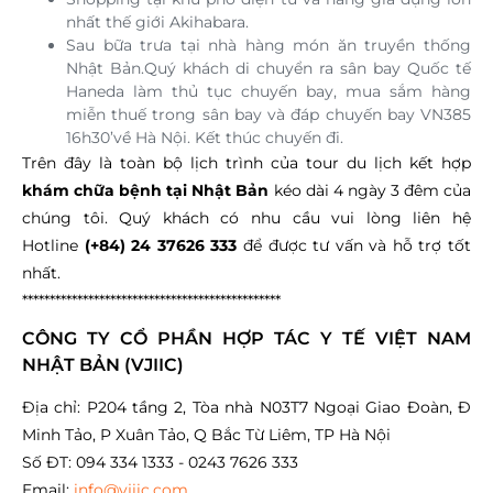
nhất thế giới Akihabara.
Sau bữa trưa tại nhà hàng món ăn truyền thống
Nhật Bản.Quý khách di chuyển ra sân bay Quốc tế
Haneda làm thủ tục chuyến bay, mua sắm hàng
miễn thuế trong sân bay và đáp chuyến bay VN385
16h30’về Hà Nội. Kết thúc chuyến đi.
Trên đây là toàn bộ lịch trình của tour du lịch kết hợp
khám chữa bệnh tại Nhật Bản
kéo dài 4 ngày 3 đêm của
chúng tôi. Quý khách có nhu cầu vui lòng liên hệ
Hotline
(+84) 24 37626 333
để được tư vấn và hỗ trợ tốt
nhất.
***********************************************
CÔNG TY CỔ PHẦN HỢP TÁC Y TẾ VIỆT NAM
NHẬT BẢN (VJIIC)
Địa chỉ: P204 tầng 2, Tòa nhà N03T7 Ngoại Giao Đoàn, Đ
Minh Tảo, P Xuân Tảo, Q Bắc Từ Liêm, TP Hà Nội
Số ĐT: 094 334 1333 - 0243 7626 333
Email:
info@vjiic.com