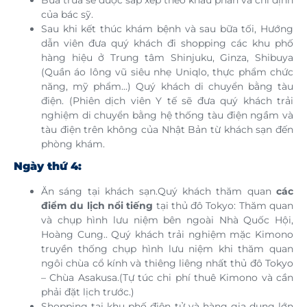
của bác sỹ.
Sau khi kết thúc khám bệnh và sau bữa tối, Hướng
dẫn viên đưa quý khách đi shopping các khu phố
hàng hiệu ở Trung tâm Shinjuku, Ginza, Shibuya
(Quần áo lông vũ siêu nhẹ Uniqlo, thực phẩm chức
năng, mỹ phẩm...) Quý khách di chuyển bằng tàu
điện. (Phiên dịch viên Y tế sẽ đưa quý khách trải
nghiệm di chuyển bằng hệ thống tàu điện ngầm và
tàu điện trên không của Nhật Bản từ khách sạn đến
phòng khám.
Ngày thứ 4:
Ăn sáng tại khách sạn.Quý khách thăm quan
các
điểm du lịch nổi tiếng
tại thủ đô Tokyo: Thăm quan
và chụp hình lưu niệm bên ngoài Nhà Quốc Hội,
Hoàng Cung.. Quý khách trải nghiệm mặc Kimono
truyền thống chụp hình lưu niệm khi thăm quan
ngôi chùa cổ kính và thiêng liêng nhất thủ đô Tokyo
– Chùa Asakusa.(Tự túc chi phí thuê Kimono và cần
phải đặt lịch trước.)
Shopping tại khu phố điện tử và hàng gia dụng lớn