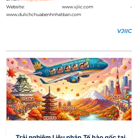
Website: www.vjiic.com -
www.dulichchuabenhnhatban.com
VJIIC
Trải nghiệm Liệu pháp Tế bào gốc tại