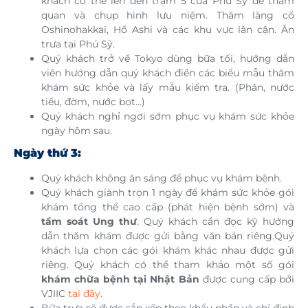
khách có thể lên đến trạm 5 của Phú Sỹ để tham
quan và chụp hình lưu niệm. Thăm làng cổ
Oshinohakkai, Hồ Ashi và các khu vực lân cận. Ăn
trưa tại Phú Sỹ.
Quý khách trở về Tokyo dùng bữa tối, hướng dẫn
viên hướng dẫn quý khách điền các biểu mẫu thăm
khám sức khỏe và lấy mẫu kiểm tra. (Phân, nước
tiểu, đờm, nước bọt...)
Quý khách nghỉ ngơi sớm phục vụ khám sức khỏe
ngày hôm sau.
Ngày thứ 3:
Quý khách không ăn sáng để phục vụ khám bệnh.
Quý khách giành trọn 1 ngày để khám sức khỏe gói
khám tổng thể cao cấp (phát hiện bệnh sớm) và
tầm soát Ung thư
. Quý khách cần đọc kỹ hướng
dẫn thăm khám được gửi bằng văn bản riêng.Quý
khách lựa chọn các gói khám khác nhau được gửi
riêng. Quý khách có thể tham khảo một số gói
khám chữa bệnh tại Nhật Bản
được cung cấp bởi
VJIIC
tại đây
.
Bữa trưa sẽ được sắp xếp theo khẩu phần và chỉ định