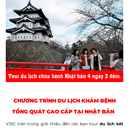
CHƯƠNG TRÌNH DU LỊCH KHÁM BỆNH
TỔNG QUÁT CAO CẤP TẠI NHẬT BẢN
VJIIC trân trọng giới thiệu đến các bạn tour
du lịch kết