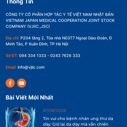
Thông Tin
CÔNG TY CỔ PHẦN HỢP TÁC Y TẾ VIỆT NAM NHẬT BẢN
VIETNAM JAPAN MEDICAL COOPERATION JOINT STOCK
COMPANY (VJIIC.,JSC)
Địa chỉ:
P204 tầng 2, Tòa nhà N03T7 Ngoại Giao Đoàn, Đ
Minh Tảo, P Xuân Đỉnh, TP Hà Nội
Số ĐT:
094 334 1333 - 0243 7626 333
Email:
info@vjiic.com
Bài Viết Mới Nhất
07/08/2026
Tin vui cho bệnh nhân ung thư dạ
dày: Giữ lại dạ dày mà vẫn chiến