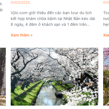
01/03/2025
01/
ch
ài
Vjiic.com giới thiệu đến các bạn tour du lịch
Tou
.
kết hợp khám chữa bệnh tại Nhật Bản kéo dài
nư
6 ngày, 4 đêm ở khách sạn và 1 đêm trên...
hẹn
Xem thêm »
Xe