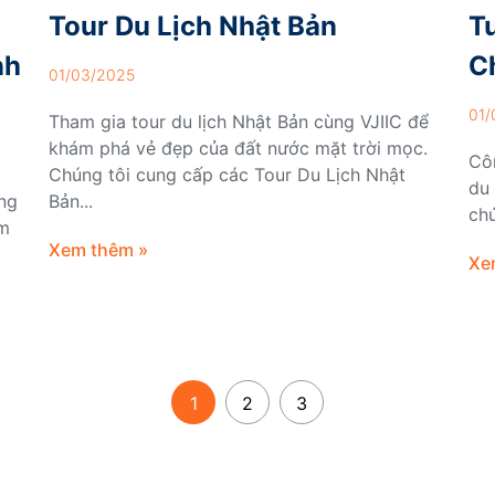
Tour Du Lịch Nhật Bản
T
nh
C
01/03/2025
01/
Tham gia tour du lịch Nhật Bản cùng VJIIC để
khám phá vẻ đẹp của đất nước mặt trời mọc.
Côn
Chúng tôi cung cấp các Tour Du Lịch Nhật
du 
àng
Bản...
chứ
ám
Xem thêm »
Xe
1
2
3