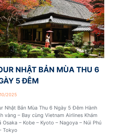
OUR NHẬT BẢN MÙA THU 6
GÀY 5 ĐÊM
10/2025
ur Nhật Bản Mùa Thu 6 Ngày 5 Đêm Hành
nh vàng – Bay cùng Vietnam Airlines Khám
á Osaka – Kobe – Kyoto – Nagoya – Núi Phú
– Tokyo