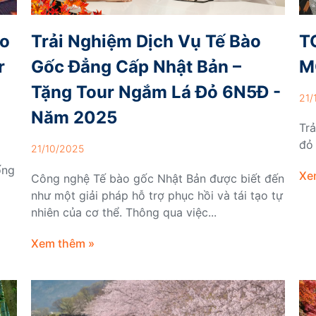
ào
Trải Nghiệm Dịch Vụ Tế Bào
T
r
Gốc Đẳng Cấp Nhật Bản –
M
Tặng Tour Ngắm Lá Đỏ 6N5Đ -
21/
Năm 2025
Tr
đỏ
21/10/2025
ống
Xe
Công nghệ Tế bào gốc Nhật Bản được biết đến
như một giải pháp hỗ trợ phục hồi và tái tạo tự
nhiên của cơ thể. Thông qua việc...
Xem thêm »