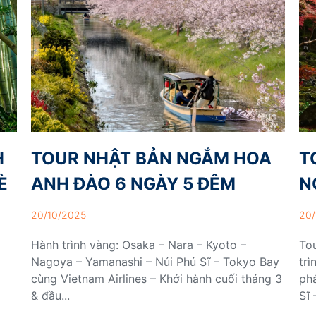
H
TOUR NHẬT BẢN NGẮM HOA
T
È
ANH ĐÀO 6 NGÀY 5 ĐÊM
N
20/10/2025
20/
Hành trình vàng: Osaka – Nara – Kyoto –
To
Nagoya – Yamanashi – Núi Phú Sĩ – Tokyo Bay
trì
cùng Vietnam Airlines – Khởi hành cuối tháng 3
ph
& đầu...
Sĩ 