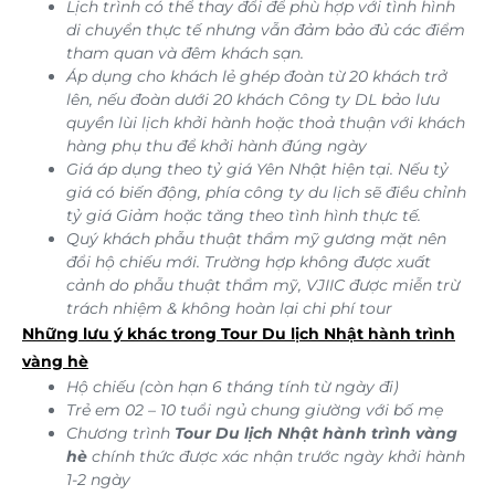
Lịch trình có thể thay đổi để phù hợp với tình hình
di chuyển thực tế nhưng vẫn đảm bảo đủ các điểm
tham quan và đêm khách sạn.
Áp dụng cho khách lẻ ghép đoàn từ 20 khách trở
lên, nếu đoàn dưới 20 khách Công ty DL bảo lưu
quyền lùi lịch khởi hành hoặc thoả thuận với khách
hàng phụ thu để khởi hành đúng ngày
Giá áp dụng theo tỷ giá Yên Nhật hiện tại. Nếu tỷ
giá có biến động, phía công ty du lịch sẽ điều chỉnh
tỷ giá Giảm hoặc tăng theo tình hình thực tế.
Quý khách phẫu thuật thẩm mỹ gương mặt nên
đổi hộ chiếu mới. Trường hợp không được xuất
cảnh do phẫu thuật thẩm mỹ, VJIIC được miễn trừ
trách nhiệm & không hoàn lại chi phí tour
Những lưu ý khác trong Tour Du lịch Nhật hành trình
vàng hè
Hộ chiếu (còn hạn 6 tháng tính từ ngày đi)
Trẻ em 02 – 10 tuổi ngủ chung giường với bố mẹ
Chương trình
Tour Du lịch Nhật hành trình vàng
hè
chính thức được xác nhận trước ngày khởi hành
1-2 ngày