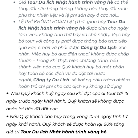
Giá
Tour Du lịch Nhật hành trình vàng hè
có thể
thay đổi nếu hàng không thông báo thay đổi mức
phụ thu nhiên liệu và lệ phí sân bay ở các nơi…
LỆ PHÍ KHÔNG HOÀN LẠI (Thời gian hủy
Tour Du
lịch Nhật hành trình vàng hè
được tính cho ngày
làm việc, không tính thứ bảy và chủ nhật).
Việc hủy
bỏ tour với công ty phải được thông báo trực tiếp
qua Fax, email và phải được
Công ty Du Lịch
xác
nhận. Việc hủy bỏ qua điện thoại không được chấp
thuận – Trong khi thực hiện chương trình, nếu
thành viên nào của Quý khách hủy bỏ một phần
hay toàn bộ các dịch vụ đã đặt tại nước
ngoài,
Công ty Du Lịch
sẽ không chịu trách nhiệm
hoàn trả chi phí cho các dịch vụ không sử dụng
+ Nếu Quý khách huỷ ngay sau khi đặt cọc đi tour tới 15
ngày trước ngày khởi hành. Quý khách sẽ không được
hoàn lại tiền đã đặt cọc.
+ Nếu Quý khách báo huỷ trong vòng 10-14 ngày tính từ
ngày khởi hành, Quý khách sẽ được hoàn lại 60% tổng
giá trị
Tour Du lịch Nhật hành trình vàng hè