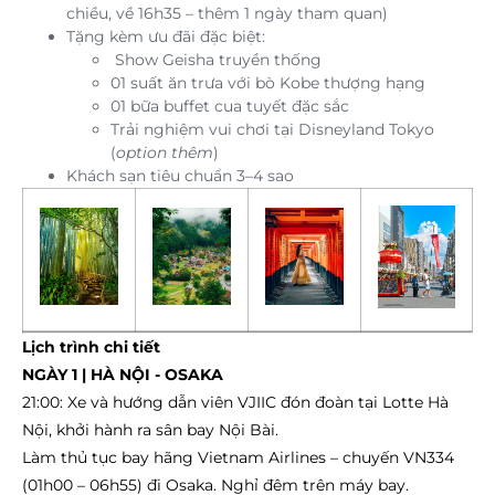
chiều, về 16h35 – thêm 1 ngày tham quan)
Tặng kèm ưu đãi đặc biệt:
Show Geisha truyền thống
01 suất ăn trưa với bò Kobe thượng hạng
01 bữa buffet cua tuyết đặc sắc
Trải nghiệm vui chơi tại Disneyland Tokyo
(
option thêm
)
Khách sạn tiêu chuẩn 3–4 sao
Lịch trình chi tiết
NGÀY 1 | HÀ NỘI -
OSAKA
21:00: Xe và hướng dẫn viên VJIIC đón đoàn tại Lotte Hà
Nội, khởi hành ra sân bay Nội Bài.
Làm thủ tục bay hãng Vietnam Airlines – chuyến VN334
(01h00 – 06h55) đi Osaka. Nghỉ đêm trên máy bay.