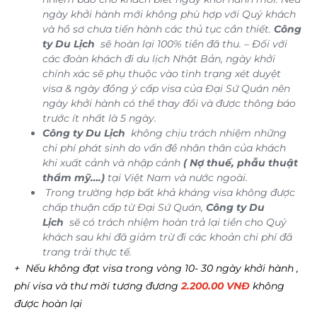
ngày khởi hành mới không phù hợp với Quý khách
và hồ sơ chưa tiến hành các thủ tục cần thiết.
Công
ty Du Lịch
sẽ hoàn lại 100% tiền đã thu. – Đối với
các đoàn khách đi du lịch Nhật Bản, ngày khởi
chính xác sẽ phụ thuộc vào tình trạng xét duyệt
visa & ngày đồng ý cấp visa của Đại Sứ Quán nên
ngày khởi hành có thể thay đổi và được thông báo
trước ít nhất là 5 ngày.
Công ty Du Lịch
không chịu trách nhiệm những
chi phí phát sinh do vấn đề nhân thân của khách
khi xuất cảnh và nhập cảnh
( Nợ thuế, phẫu thuật
thẩm mỹ….)
tại Việt Nam và nước ngoài.
Trong trường hợp bất khả kháng visa không được
chấp thuận cấp từ Đại Sứ Quán,
Công ty Du
Lịch
sẽ có trách nhiệm hoàn trả lại tiền cho Quý
khách sau khi đã giảm trừ đi các khoản chi phí đã
trang trải thực tế.
+ Nếu không đạt visa trong vòng 10- 30 ngày khởi hành ,
phí visa và thư mời tương đương
2.200.00 VNĐ
không
được hoàn lại