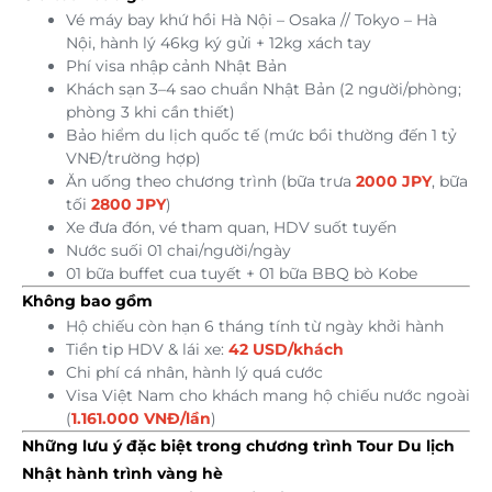
Vé máy bay khứ hồi Hà Nội – Osaka // Tokyo – Hà
Nội, hành lý 46kg ký gửi + 12kg xách tay
Phí visa nhập cảnh Nhật Bản
Khách sạn 3–4 sao chuẩn Nhật Bản (2 người/phòng;
phòng 3 khi cần thiết)
Bảo hiểm du lịch quốc tế (mức bồi thường đến 1 tỷ
VNĐ/trường hợp)
Ăn uống theo chương trình (bữa trưa
2000 JPY
, bữa
tối
2800 JPY
)
Xe đưa đón, vé tham quan, HDV suốt tuyến
Nước suối 01 chai/người/ngày
01 bữa buffet cua tuyết + 01 bữa BBQ bò Kobe
Không bao gồm
Hộ chiếu còn hạn 6 tháng tính từ ngày khởi hành
Tiền tip HDV & lái xe:
42 USD/khách
Chi phí cá nhân, hành lý quá cước
Visa Việt Nam cho khách mang hộ chiếu nước ngoài
(
1.161.000 VNĐ/lần
)
Những lưu ý đặc biệt trong chương trình Tour Du lịch
Nhật hành trình vàng hè