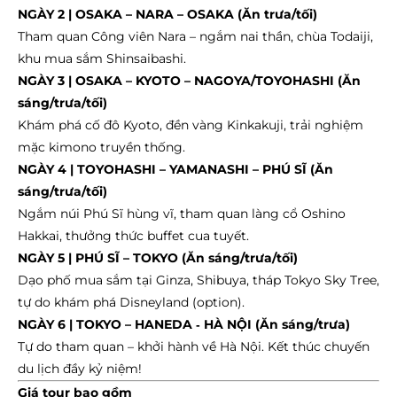
NGÀY 2 | OSAKA – NARA – OSAKA (Ăn trưa/tối)
Tham quan Công viên Nara – ngắm nai thần, chùa Todaiji,
khu mua sắm Shinsaibashi.
NGÀY 3 | OSAKA – KYOTO – NAGOYA/TOYOHASHI (Ăn
sáng/trưa/tối)
Khám phá cố đô Kyoto, đền vàng Kinkakuji, trải nghiệm
mặc kimono truyền thống.
NGÀY 4 | TOYOHASHI – YAMANASHI – PHÚ SĨ (Ăn
sáng/trưa/tối)
Ngắm núi Phú Sĩ hùng vĩ, tham quan làng cổ Oshino
Hakkai, thưởng thức buffet cua tuyết.
NGÀY 5 | PHÚ SĨ – TOKYO (Ăn sáng/trưa/tối)
Dạo phố mua sắm tại Ginza, Shibuya, tháp Tokyo Sky Tree,
tự do khám phá Disneyland (option).
NGÀY 6 | TOKYO – HANEDA
H
À NỘI (Ăn sáng/trưa)
-
Tự do tham quan – khởi hành về Hà Nội. Kết thúc chuyến
du lịch đầy kỷ niệm!
Giá tour bao gồm