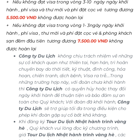
+ Nếu không đạt visa trong vòng 3-10 ngày ngày khởi
hành , phí visa và thư mời và phí đặt cọc vé tương đương
5.500.00 VNĐ
không được hoàn lại
+ Nếu không đạt visa trong vòng 1- 3ngày ngày khởi
hành , phí visa , thư mời và phí đặt cọc vé & phòng khách
sạn đêm đầu tiên tương đương
7.500.00 VNĐ
không
được hoàn lại
Công ty Du Lịch
không chịu trách nhiệm về những
sự cố khách quan như: thiên tai, hạn hán, trì hoãn
chuyến bay do thời tiết, kỹ thuật, đình công, hỏa
hoạn, chiến tranh, dịch bệnh, Visa ra trễ….Trong
những trường hợp này, với đoàn chưa khởi hành
thì
Công ty Du Lịch
có quyền hủy hoặc thay đổi
ngày khởi hành để thuận tiện và bảo đảm sự an
toàn cho Quý khách; Với đoàn đã khởi hành,
Công
ty Du Lịch
sẽ trợ giúp tối đa trong điều kiện cho
phép khi đoàn gặp sự cố bất khả kháng.
Khi đăng ký
Tour Du lịch Nhật hành trình vàng
hè
, Quý khách vui lòng đọc kỹ chương trình,
giá
Tour Du lịch Nhật hành trình vàng hè
, các