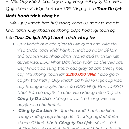
+ Nếu Quý khách báo huỷ trong vòng 4-9 ngày làm việc,
Quý khách sẽ được hoàn lại 30% tổng giá trị
Tour Du lịch
Nhật hành trình vàng hè
+ Nếu Quý khách báo huỷ trong vòng 03 ngày trước giờ
khởi hành, Quý khách sẽ không được hoàn lại toàn bộ
tiền
Tour Du lịch Nhật hành trình vàng hè
Quý khách đưa các giấy tờ liên quan cho việc xin
visa trước ngày khởi hành ít nhất 30 ngày để làm
thủ tục xin visa nhập cảnh. Trong quá trình xin xét
duyệt visa, ĐSQ Nhật Bản hoàn toàn có thể yêu cầu
Quý khách bổ sung thêm các giấy tờ cần thiết ( nếu
có). Phí không hoàn lại:
2.200.000 VNĐ
( bao gồm
cả phí thư mời ). Quý khách đã hiểu rõ việc cấp visa
hay không là quyền hạn của ĐSQ Nhật Bản và ĐSQ
Nhật Bản có quyền từ chối visa không nêu rõ lý do.
Công ty Du Lịch
không có vai trò trong việc xét
duyệt visa cho khách.
Công ty Du Lịch
ấn định lịch khởi hành dự kiến,
trong trường hợp không đủ số lượng người/ đoàn
khách để khởi hành,
Công ty Du Lịch
sẽ có trách
nhiệm báo cho khách biết ngày khởi hành mới. Nếu