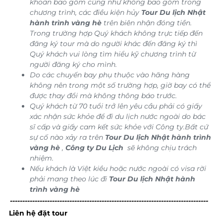
khoản bao gồm cũng như không bao gồm trong
chương trình, các điều kiện hủy
Tour Du lịch Nhật
hành trình vàng hè
trên biên nhận đóng tiền.
Trong trường hợp Quý khách không trực tiếp đến
đăng ký tour mà do người khác đến đăng ký thì
Quý khách vui lòng tìm hiểu kỹ chương trình từ
người đăng ký cho mình.
Do các chuyến bay phụ thuộc vào hãng hàng
không nên trong một số trường hợp, giờ bay có thể
được thay đổi mà không thông báo trước.
Quý khách từ 70 tuổi trở lên yêu cầu phải có giấy
xác nhận sức khỏe để đi du lịch nước ngoài do bác
sĩ cấp và giấy cam kết sức khỏe với Công ty.Bất cứ
sự cố nào xảy ra trên
Tour Du lịch Nhật hành trình
vàng hè
,
Công ty Du Lịch
sẽ không chịu trách
nhiệm.
Nếu khách là Việt kiều hoặc nước ngoài có visa rời
phải mang theo lúc đi
Tour Du lịch Nhật hành
trình vàng hè
--------------------------------------------------------------------------------
Liên hệ đặt tour