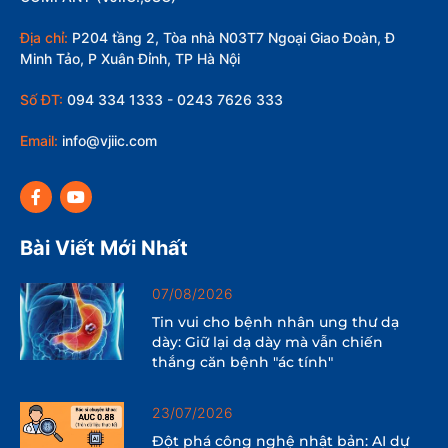
Địa chỉ:
P204 tầng 2, Tòa nhà N03T7 Ngoại Giao Đoàn, Đ
Minh Tảo, P Xuân Đỉnh, TP Hà Nội
Số ĐT:
094 334 1333 - 0243 7626 333
Email:
info@vjiic.com
Bài Viết Mới Nhất
07/08/2026
Tin vui cho bệnh nhân ung thư dạ
dày: Giữ lại dạ dày mà vẫn chiến
thắng căn bệnh "ác tính"
23/07/2026
Đột phá công nghệ nhật bản: AI dự