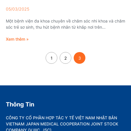
05/03/2025
Một bệnh viện đa khoa chuyên về chăm sóc nhi khoa và chăm
sóc trẻ sơ sinh, thu hút bệnh nhân từ khắp nơi trên...
Xem thêm »
1
2
3
Thông Tin
CÔNG TY CỔ PHẦN HỢP TÁC Y TẾ VIỆT NAM NHẬT BẢN
VIETNAM JAPAN MEDICAL COOPERATION JOINT STOCK
COMPANY (VJIIC.,JSC)