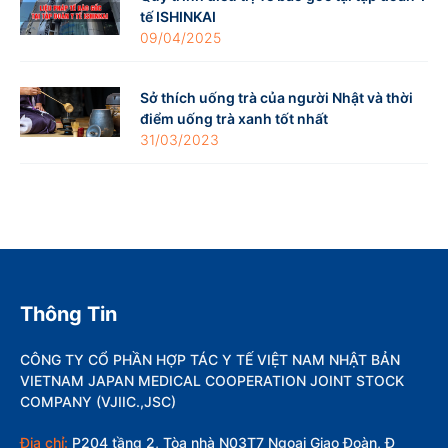
tế ISHINKAI
09/04/2025
Sở thích uống trà của người Nhật và thời
điểm uống trà xanh tốt nhất
31/03/2023
Thông Tin
CÔNG TY CỔ PHẦN HỢP TÁC Y TẾ VIỆT NAM NHẬT BẢN
VIETNAM JAPAN MEDICAL COOPERATION JOINT STOCK
COMPANY (VJIIC.,JSC)
Địa chỉ:
P204 tầng 2, Tòa nhà N03T7 Ngoại Giao Đoàn, Đ