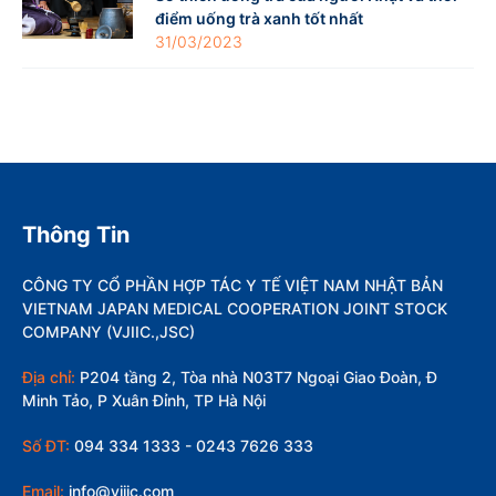
điểm uống trà xanh tốt nhất
31/03/2023
Thông Tin
CÔNG TY CỔ PHẦN HỢP TÁC Y TẾ VIỆT NAM NHẬT BẢN
VIETNAM JAPAN MEDICAL COOPERATION JOINT STOCK
COMPANY (VJIIC.,JSC)
Địa chỉ:
P204 tầng 2, Tòa nhà N03T7 Ngoại Giao Đoàn, Đ
Minh Tảo, P Xuân Đỉnh, TP Hà Nội
Số ĐT:
094 334 1333 - 0243 7626 333
Email:
info@vjiic.com