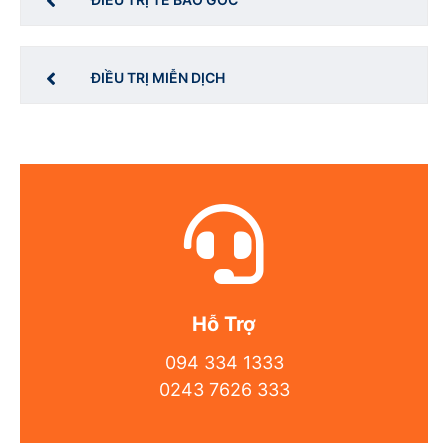
ĐIỀU TRỊ MIỄN DỊCH
Hỗ Trợ
094 334 1333
0243 7626 333