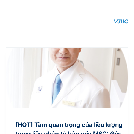
VJIIC
[HOT] Tầm quan trọng của liều lượng
trong liệu pháp tế bào gốc MSC: Góc