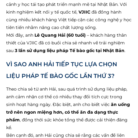
cảnh y học tái tạo phát triển mạnh mẽ tại Nhật Bản. Với
kinh nghiệm kết nối y tế quốc tế,
VJIIC
đã đồng hành
cùng nhiều khách hàng Việt tiếp cận các công nghệ y học
tiên tiến nhằm nâng cao chất lượng sống.
Mới đây, anh
Lê Quang Hải (60 tuổi)
– khách hàng thân
thiết của VJIIC đã có buổi chia sẻ nhanh về trải nghiệm
sau
3 lần sử dụng liệu pháp Tế bào gốc tại Nhật Bản
.
VÌ SAO ANH HẢI TIẾP TỤC LỰA CHỌN
LIỆU PHÁP TẾ BÀO GỐC LẦN THỨ 3?
Theo chia sẻ từ anh Hải, sau quá trình sử dụng liệu pháp,
anh cảm nhận cơ thể có nhiều thay đổi tích cực trong
sinh hoạt hàng ngày. Đặc biệt, anh cho biết việc
ăn uống
trở nên ngon miệng hơn, có thể ăn đa dạng thực
phẩm
, đồng thời sức khỏe tổng thể được cải thiện đáng
kể.
Bên cạnh đó, anh Hải cũng chia sẻ rằng các vấn đề liên