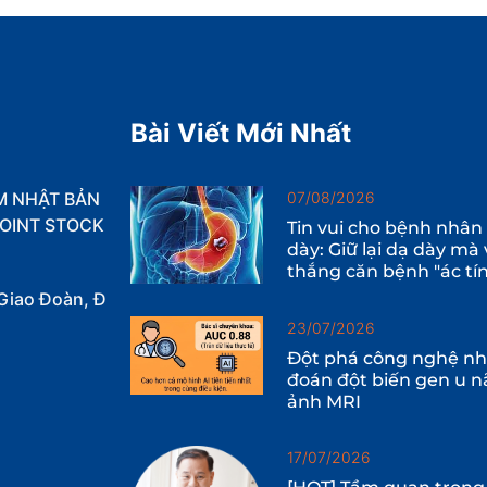
Bài Viết Mới Nhất
M NHẬT BẢN
07/08/2026
OINT STOCK
Tin vui cho bệnh nhân
dày: Giữ lại dạ dày mà
thắng căn bệnh "ác tí
Giao Đoàn, Đ
23/07/2026
Đột phá công nghệ nhậ
đoán đột biến gen u n
ảnh MRI
17/07/2026