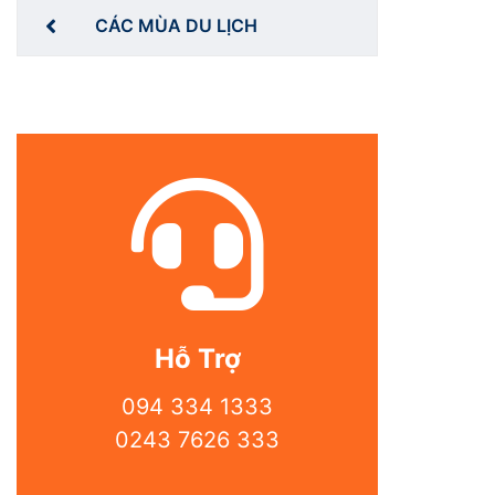
CÁC MÙA DU LỊCH
Hỗ Trợ
094 334 1333
0243 7626 333