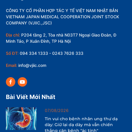
CÔNG TY CỔ PHẦN HỢP TÁC Y TẾ VIỆT NAM NHẬT BẢN
VIETNAM JAPAN MEDICAL COOPERATION JOINT STOCK
COMPANY (VJIIC.,JSC)
Địa chỉ:
P204 tầng 2, Tòa nhà N03T7 Ngoại Giao Đoàn, Đ
Minh Tảo, P Xuân Đỉnh, TP Hà Nội
Số ĐT:
094 334 1333 - 0243 7626 333
Email:
info@vjiic.com
Bài Viết Mới Nhất
07/08/2026
Tin vui cho bệnh nhân ung thư dạ
dày: Giữ lại dạ dày mà vẫn chiến
thắng căn bệnh "ác tính"