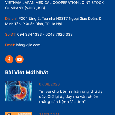
VIETNAM JAPAN MEDICAL COOPERATION JOINT STOCK
COMPANY (VJIIC.,JSC)
Địa chỉ:
P204 tầng 2, Tòa nhà N03T7 Ngoại Giao Đoàn, Đ
Minh Tảo, P Xuân Đỉnh, TP Hà Nội
Số ĐT:
094 334 1333 - 0243 7626 333
Email:
info@vjiic.com
Bài Viết Mới Nhất
07/08/2026
Tin vui cho bệnh nhân ung thư dạ
dày: Giữ lại dạ dày mà vẫn chiến
thắng căn bệnh "ác tính"
23/07/2026