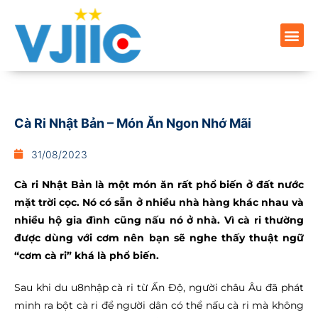
Cà Ri Nhật Bản – Món Ăn Ngon Nhớ Mãi
31/08/2023
Cà ri Nhật Bản là một món ăn rất phổ biến ở đất nước
mặt trời cọc. Nó có sẵn ở nhiều nhà hàng khác nhau và
nhiều hộ gia đình cũng nấu nó ở nhà. Vì cà ri thường
được dùng với cơm nên bạn sẽ nghe thấy thuật ngữ
“cơm cà ri” khá là phổ biến.
Sau khi du u8nhập cà ri từ Ấn Độ, người châu Âu đã phát
minh ra bột cà ri để người dân có thể nấu cà ri mà không