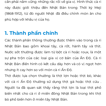
cần phải nắm vững những rắc rối về gia vị. Hình thức cà ri
này được giới thiệu đến Nhật Bản trong Thời kỳ Meji
(1868-1912), từ đó người Nhật đã điều chỉnh món ăn cho
phù hợp với khẩu vị của họ.
1. Thành phần chính
Các thành phần thông thường được thêm vào trong cà ri
Nhật Bản bao gồm khoai tây, cà rốt, hành tây và thịt.
Nước sốt thường được làm từ bột cà ri hoặc roux, là một
sự pha trộn của các loại gia vị cơ bản của Ấn Độ. Cà ri
Nhật Bản điển hình có kết cấu dày hơn và có vị ngọt hơn
nhưng ít cay hơn so với món cà ri Ấn Độ.
Thịt được lựa chọn thường là thịt lợn hoặc thịt bò, khác
với cà ri Ấn Độ thường sử dụng thịt gà hoặc thịt cừu .
Người ta đã quan sát thấy rằng thịt lợn là loại thịt phổ
biến nhất cho cà ri ở miền đông Nhật Bản trong khi thịt
bò phổ biến hơn ở miền tây Nhật Bản.