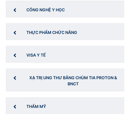
CÔNG NGHỆ Y HỌC
THỰC PHẨM CHỨC NĂNG
VISA Y TẾ
XẠ TRỊ UNG THƯ BẰNG CHÙM TIA PROTON &
BNCT
THẨM MỸ