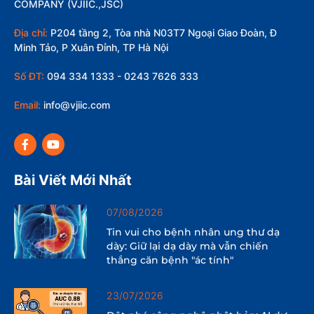
COMPANY (VJIIC.,JSC)
Địa chỉ:
P204 tầng 2, Tòa nhà N03T7 Ngoại Giao Đoàn, Đ
Minh Tảo, P Xuân Đỉnh, TP Hà Nội
Số ĐT:
094 334 1333 - 0243 7626 333
Email:
info@vjiic.com
Bài Viết Mới Nhất
07/08/2026
Tin vui cho bệnh nhân ung thư dạ
dày: Giữ lại dạ dày mà vẫn chiến
thắng căn bệnh "ác tính"
23/07/2026