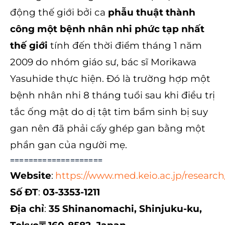
động thế giới bởi ca
phẫu thuật thành
công một bệnh nhân nhi phức tạp nhất
thế giới
tính đến thời điểm tháng 1 năm
2009 do nhóm giáo sư, bác sĩ Morikawa
Yasuhide thực hiện. Đó là trường hợp một
bệnh nhân nhi 8 tháng tuổi sau khi điều trị
tắc ống mật do dị tật tim bẩm sinh bị suy
gan nên đã phải cấy ghép gan bằng một
phần gan của người mẹ.
====================
Website
:
https://www.med.keio.ac.jp/research
Số ĐT
:
03-3353-1211
Địa chỉ
:
35 Shinanomachi, Shinjuku-ku,