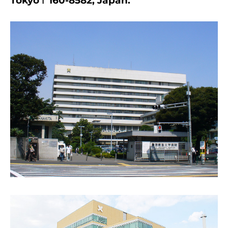
Tokyo
〒
160-8582, Japan.