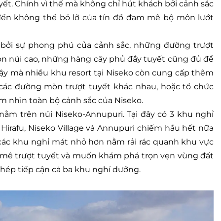
yết. Chính vì thế mà không chỉ hút khách bởi cảnh sắc
đến không thể bỏ lỡ của tín đồ đam mê bộ môn lướt
bởi sự phong phú của cảnh sắc, những đường trượt
ọn núi cao, những hàng cây phủ đầy tuyết cũng đủ để
vậy mà nhiều khu resort tại Niseko còn cung cấp thêm
ác đường mòn trượt tuyết khác nhau, hoặc tổ chức
ắm nhìn toàn bộ cảnh sắc của Niseko.
 nằm trên núi Niseko-Annupuri. Tại đây có 3 khu nghỉ
 Hirafu, Niseko Village và Annupuri chiếm hầu hết nữa
 các khu nghỉ mát nhỏ hơn nằm rải rác quanh khu vực
m mê trượt tuyết và muốn khám phá trọn vẹn vùng đất
phép tiếp cận cả ba khu nghỉ dưỡng.