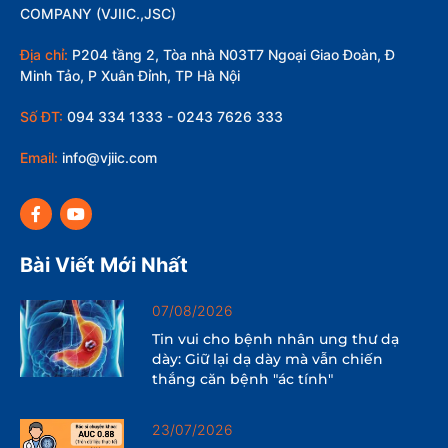
COMPANY (VJIIC.,JSC)
Địa chỉ:
P204 tầng 2, Tòa nhà N03T7 Ngoại Giao Đoàn, Đ
Minh Tảo, P Xuân Đỉnh, TP Hà Nội
Số ĐT:
094 334 1333 - 0243 7626 333
Email:
info@vjiic.com
Bài Viết Mới Nhất
07/08/2026
Tin vui cho bệnh nhân ung thư dạ
dày: Giữ lại dạ dày mà vẫn chiến
thắng căn bệnh "ác tính"
23/07/2026