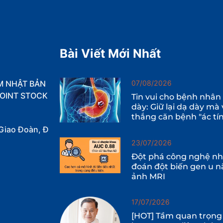
Bài Viết Mới Nhất
M NHẬT BẢN
07/08/2026
OINT STOCK
Tin vui cho bệnh nhân
dày: Giữ lại dạ dày mà
thắng căn bệnh "ác tí
Giao Đoàn, Đ
23/07/2026
Đột phá công nghệ nhậ
đoán đột biến gen u n
ảnh MRI
17/07/2026
[HOT] Tầm quan trọng 