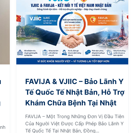
u
FAVIJA & VJIIC – Bảo Lãnh Y
Tế Quốc Tế Nhật Bản, Hỗ Trợ
g
Khám Chữa Bệnh Tại Nhật
FAVIJA – Một Trong Những Đơn Vị Đầu Tiên
Của Người Việt Được Cấp Phép Bảo Lãnh Y
ành
Tế Quốc Tế Tại Nhật Bản, Đồng...