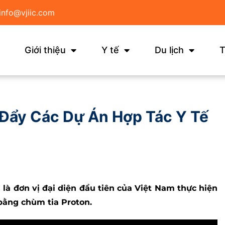
info@vjiic.com
Giới thiệu
Y tế
Du lịch
T
 Đẩy Các Dự Án Hợp Tác Y Tế
C là đơn vị đại diện đầu tiên của Việt Nam thực hiện
bằng chùm tia Proton.