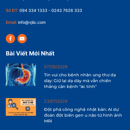
Số ĐT:
094 334 1333 - 0243 7626 333
Email:
info@vjiic.com
Bài Viết Mới Nhất
07/08/2026
Tin vui cho bệnh nhân ung thư dạ
dày: Giữ lại dạ dày mà vẫn chiến
thắng căn bệnh "ác tính"
23/07/2026
Đột phá công nghệ nhật bản: AI dự
đoán đột biến gen u não từ hình ảnh
MRI