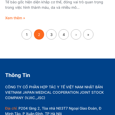
Tế bào gốc hiện diện khắp cơ thể, đóng vai trò quan trọng
trong việc hình thành máu, da và nhiều mô...
Xem thêm »
1
2
3
4
›
»
Thông Tin
CÔNG TY CỔ PHẦN HỢP TÁC Y TẾ VIỆT NAM NHẬT BẢN
VIETNAM JAPAN MEDICAL COOPERATION JOINT STOCK
COMPANY (VJIIC.,JSC)
Địa chỉ:
P204 tầng 2, Tòa nhà N03T7 Ngoại Giao Đoàn, Đ
Minh Tảo, P Xuân Đỉnh, TP Hà Nội