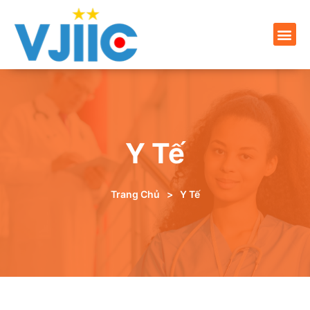
Y Tế
Trang Chủ
>
Y Tế