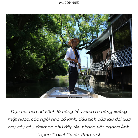
Pinterest
Dọc hai bên bờ kênh là hàng liễu xanh rủ bóng xuống
mặt nước, các ngôi nhà cổ kính, dấu tích của lâu đài xưa
hay cây cầu Yaemon phủ đầy rêu phong vắt ngang.
Ảnh:
Japan Travel Guide, Pinterest