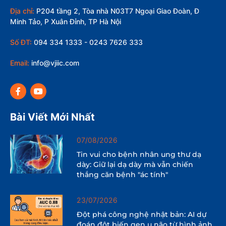
Địa chỉ:
P204 tầng 2, Tòa nhà N03T7 Ngoại Giao Đoàn, Đ
Minh Tảo, P Xuân Đỉnh, TP Hà Nội
Số ĐT:
094 334 1333 - 0243 7626 333
Email:
info@vjiic.com
Bài Viết Mới Nhất
07/08/2026
Tin vui cho bệnh nhân ung thư dạ
dày: Giữ lại dạ dày mà vẫn chiến
thắng căn bệnh "ác tính"
23/07/2026
Đột phá công nghệ nhật bản: AI dự
đoán đột biến gen u não từ hình ảnh