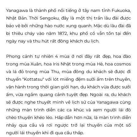
Yanagawa là thành phố nổi tiếng ở tây nam tỉnh Fukuoka,
Nhật Bản. Thời Sengoku, đây là một thị trấn lâu đài được
bảo vệ bởi những hào nước xung quanh. Mặc dù lâu đài đã
bị thiêu cháy vào năm 1872, khu phố cổ vẫn tồn tại đến
ngày nay và thu hút rất đông khách du lịch.
Phong cảnh tự nhiên 4 mùa ở nơi đây rất đẹp, hoa đào
trong mùa Xuân, hoa Iris Nhật trong mùa Hè, hoa cosmos
và lá đỏ trong mùa Thu, mùa đông du khách sẽ được đi
thuyền "Kottatsu" với lót miếng đệm sưởi ấm trên thuyền,
vận hành trong thời gian giới hạn, du khách vừa được sưởi
ấm, vừa ngắm quang cảnh tuyệt đẹp. Ngoài ra, du khách
sẽ được nghe thuyết minh về lịch sử của Yanagawa cùng
những màn trình diễn các ca khúc và xem người lái đò
chèo thuyền khéo léo. Hấp dẫn hơn nữa, là màn trình diễn
nhảy qua cầu và rơi ngược trở lại thuyển của một số
người lái thuyền khi đi qua cầu thấp.