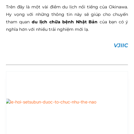
Trên đây là một vài điểm du lịch nổi tiếng của Okinawa.
Hy vọng với những thông tin này sẽ giúp cho chuyến
tham quan
du lịch chữa bệnh Nhật Bản
của bạn có ý
nghĩa hơn với nhiều trải nghiệm mới lạ.
VJIIC