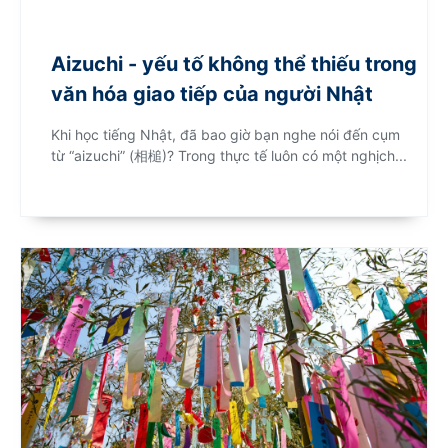
Aizuchi - yếu tố không thể thiếu trong
văn hóa giao tiếp của người Nhật
Khi học tiếng Nhật, đã bao giờ bạn nghe nói đến cụm
từ “aizuchi” (相槌)? Trong thực tế luôn có một nghịch...