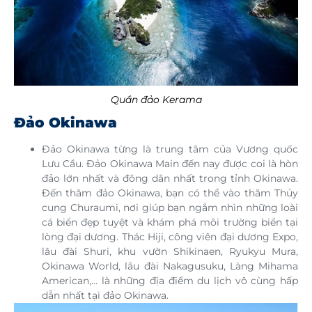
Quần đảo Kerama
Đảo Okinawa
Đảo Okinawa từng là trung tâm của Vương quốc
Lưu Cầu. Đảo Okinawa Main đến nay được coi là hòn
đảo lớn nhất và đông dân nhất trong tỉnh Okinawa.
Đến thăm đảo Okinawa, bạn có thể vào thăm Thủy
cung Churaumi, nơi giúp bạn ngắm nhìn những loài
cá biển đẹp tuyệt và khám phá môi trường biển tại
lòng đại dương. Thác Hiji, công viên đại dương Expo,
lâu đài Shuri, khu vườn Shikinaen, Ryukyu Mura,
Okinawa World, lâu đài Nakagusuku, Làng Mihama
American,… là những địa điểm du lịch vô cùng hấp
dẫn nhất tại đảo Okinawa.