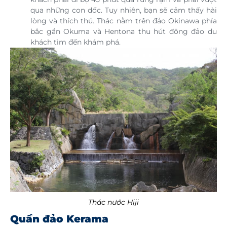
qua những con dốc. Tuy nhiên, bạn sẽ cảm thấy hài
lòng và thích thú. Thác nằm trên đảo Okinawa phía
bắc gần Okuma và Hentona thu hút đông đảo du
khách tìm đến khám phá.
Thác nước Hiji
Quần đảo Kerama