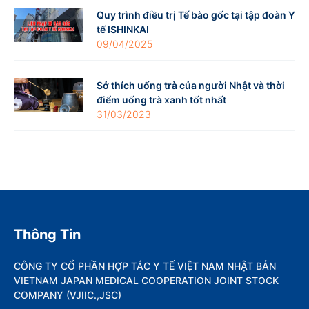
Quy trình điều trị Tế bào gốc tại tập đoàn Y
tế ISHINKAI
09/04/2025
Sở thích uống trà của người Nhật và thời
điểm uống trà xanh tốt nhất
31/03/2023
Thông Tin
CÔNG TY CỔ PHẦN HỢP TÁC Y TẾ VIỆT NAM NHẬT BẢN
VIETNAM JAPAN MEDICAL COOPERATION JOINT STOCK
COMPANY (VJIIC.,JSC)